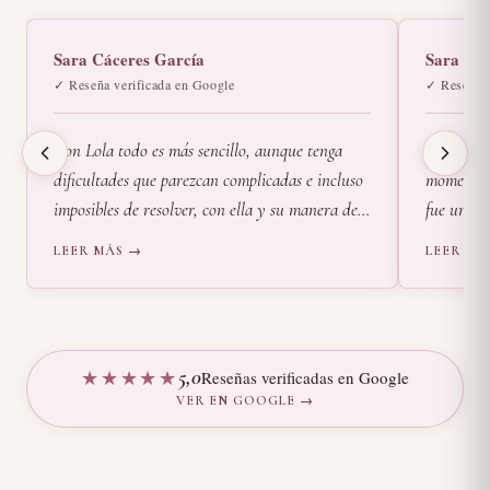
Sara Cáceres García
Sara
✓ Reseña verificada en Google
✓ Reseña v
Con Lola todo es más sencillo, aunque tenga
Conocí a
dificultades que parezcan complicadas e incluso
momento m
imposibles de resolver, con ella y su manera de
fue un gr
ser tanto personal como profesionalmente lo he
parar, a r
LEER MÁS →
LEER MÁ
ido consiguiendo. Me escucha, me entiende y me
Fue una e
ayuda, con mucha empatía, cariño y recursos
el corazó
me guía en el camino para ir consiguiendo
alma agrad
llegar, poco a poco, a encontrar la plenitud.
tan bonit
★★★★★
5
,0
Reseñas verificadas en Google
Recomiendo sus sesiones como psicóloga al 100%.
volveré a 
VER EN GOOGLE →
Muchísimas gracias por todo, Lola.