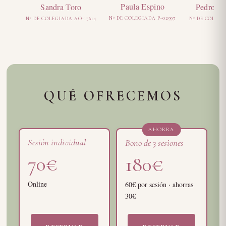
Paula Espino
Pedro Pa
Sandra Toro
Nº DE COLEGIADA P-02997
Nº DE COLEGIA
Nº DE COLEGIADA AO-13614
QUÉ OFRECEMOS
AHORRA
Sesión individual
Bono de 3 sesiones
70€
180€
Online
60€ por sesión · ahorras
30€