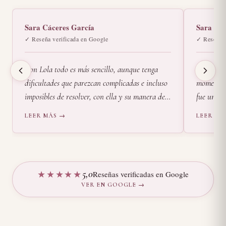
Sara Cáceres García
Sara
✓ Reseña verificada en Google
✓ Reseña v
Con Lola todo es más sencillo, aunque tenga
Conocí a
dificultades que parezcan complicadas e incluso
momento m
imposibles de resolver, con ella y su manera de
fue un gr
ser tanto personal como profesionalmente lo he
parar, a r
LEER MÁS →
LEER MÁ
ido consiguiendo. Me escucha, me entiende y me
Fue una e
ayuda, con mucha empatía, cariño y recursos
el corazó
me guía en el camino para ir consiguiendo
alma agrad
llegar, poco a poco, a encontrar la plenitud.
tan bonit
★★★★★
5
,0
Reseñas verificadas en Google
Recomiendo sus sesiones como psicóloga al 100%.
volveré a 
VER EN GOOGLE →
Muchísimas gracias por todo, Lola.