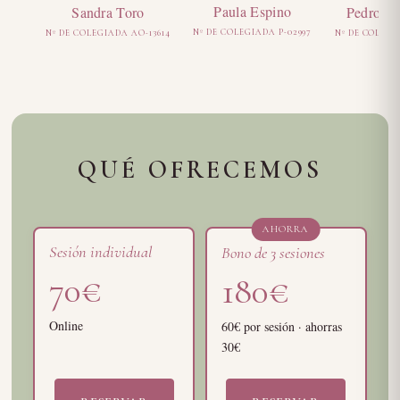
Paula Espino
Pedro Pa
Sandra Toro
Nº DE COLEGIADA P-02997
Nº DE COLEGIA
Nº DE COLEGIADA AO-13614
QUÉ OFRECEMOS
AHORRA
Sesión individual
Bono de 3 sesiones
70€
180€
Online
60€ por sesión · ahorras
30€