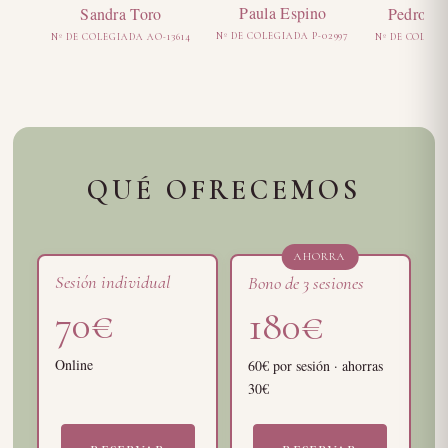
Paula Espino
Pedro Pa
Sandra Toro
Nº DE COLEGIADA P-02997
Nº DE COLEGIA
Nº DE COLEGIADA AO-13614
QUÉ OFRECEMOS
AHORRA
Sesión individual
Bono de 3 sesiones
70€
180€
Online
60€ por sesión · ahorras
30€