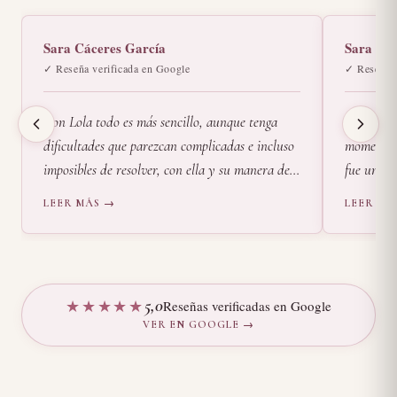
Sara Cáceres García
Sara
✓ Reseña verificada en Google
✓ Reseña v
Con Lola todo es más sencillo, aunque tenga
Conocí a
dificultades que parezcan complicadas e incluso
momento m
imposibles de resolver, con ella y su manera de
fue un gr
ser tanto personal como profesionalmente lo he
parar, a r
LEER MÁS →
LEER MÁ
ido consiguiendo. Me escucha, me entiende y me
Fue una e
ayuda, con mucha empatía, cariño y recursos
el corazó
me guía en el camino para ir consiguiendo
alma agrad
llegar, poco a poco, a encontrar la plenitud.
tan bonit
★★★★★
5
,0
Reseñas verificadas en Google
Recomiendo sus sesiones como psicóloga al 100%.
volveré a 
VER EN GOOGLE →
Muchísimas gracias por todo, Lola.